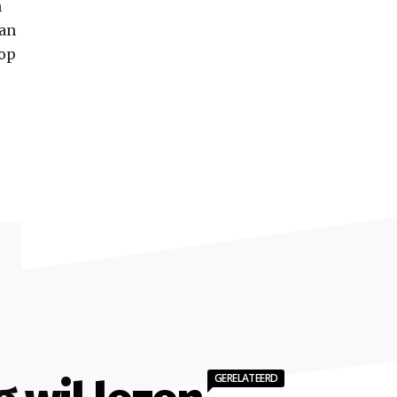
n
aan
lop
GERELATEERD