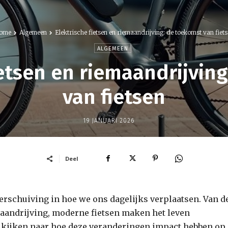
ome
Algemeen
Elektrische fietsen en riemaandrijving: de toekomst van fiet
ALGEMEEN
ietsen en riemaandrijvin
van fietsen
19 JANUARI 2026
Deel
verschuiving in hoe we ons dagelijks verplaatsen. Van d
maandrijving, moderne fietsen maken het leven
 kijken naar hoe deze veranderingen impact hebben op