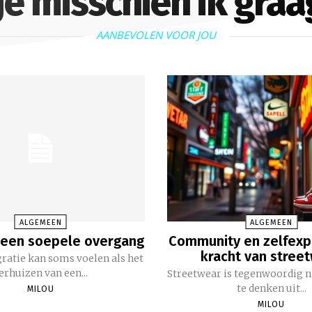
je misschien ik graa
AANBEVOLEN VOOR JOU
ALGEMEEN
ALGEMEEN
 een soepele overgang
Community en zelfexp
kracht van stree
atie kan soms voelen als het
erhuizen van een...
Streetwear is tegenwoordig 
te denken uit...
MILOU
MILOU