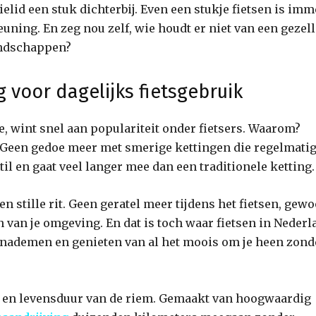
ielid een stuk dichterbij. Even een stukje fietsen is im
uning. En zeg nou zelf, wie houdt er niet van een gezell
andschappen?
 voor dagelijks fietsgebruik
e, wint snel aan populariteit onder fietsers. Waarom?
een gedoe meer met smerige kettingen die regelmati
il en gaat veel langer mee dan een traditionele ketting.
 stille rit. Geen geratel meer tijdens het fietsen, gew
n van je omgeving. En dat is toch waar fietsen in Nederl
t inademen en genieten van al het moois om je heen zond
d en levensduur van de riem. Gemaakt van hoogwaardig