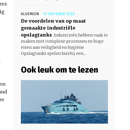
mers
ig
ALGEMEEN
31 OKTOBER 2025
De voordelen van op maat
gemaakte industriële
opslagtanks
Industrieën hebben vaak te
maken met complexe processen en hoge
eisen aan veiligheid en hygiëne.
Opslagtanks spelen hierbij een...
g
Ook leuk om te lezen
oon
and
er