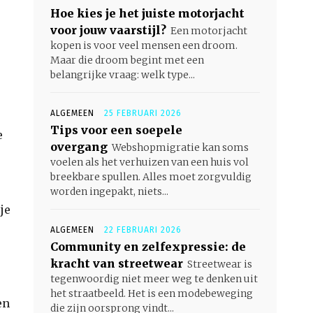
Hoe kies je het juiste motorjacht
voor jouw vaarstijl?
Een motorjacht
kopen is voor veel mensen een droom.
Maar die droom begint met een
belangrijke vraag: welk type...
ALGEMEEN
25 FEBRUARI 2026
Tips voor een soepele
e
overgang
Webshopmigratie kan soms
voelen als het verhuizen van een huis vol
breekbare spullen. Alles moet zorgvuldig
worden ingepakt, niets...
je
ALGEMEEN
22 FEBRUARI 2026
Community en zelfexpressie: de
kracht van streetwear
Streetwear is
tegenwoordig niet meer weg te denken uit
het straatbeeld. Het is een modebeweging
en
die zijn oorsprong vindt...