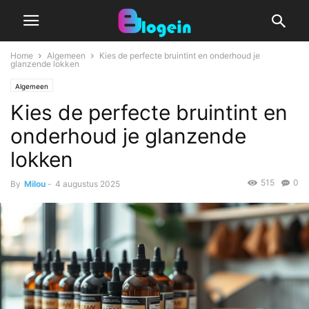
Home
Algemeen
Kies de perfecte bruintint en onderhoud je
glanzende lokken
Algemeen
Kies de perfecte bruintint en
onderhoud je glanzende
lokken
515
0
By
Milou
-
4 augustus 2025